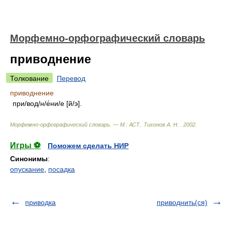
Морфемно-орфографический словарь
приводнение
Толкование
Перевод
приводнение
при/вод/н/е́ни/е [й/э].
Морфемно-орфографический словарь. — М.: АСТ.
.
Тихонов А. Н.
.
2002
.
Игры ⚽
Поможем сделать НИР
Синонимы
:
опускание
,
посадка
приводка
приводнить(ся)